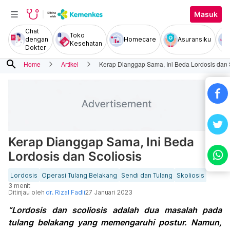
Masuk
Chat
Toko
dengan
Homecare
Asuransiku
Kesehatan
Dokter
search
Home
Artikel
Kerap Dianggap Sama, Ini Beda Lordosis dan 
Kerap Dianggap Sama, Ini Beda
Lordosis dan Scoliosis
Lordosis
Operasi Tulang Belakang
Sendi dan Tulang
Skoliosis
3 menit
Ditinjau oleh
dr. Rizal Fadli
27 Januari 2023
“Lordosis dan scoliosis adalah dua masalah pada
tulang belakang yang memengaruhi postur. Namun,