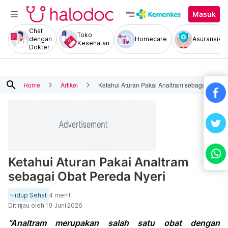
Masuk
Chat
Toko
dengan
Homecare
Asuransiku
Kesehatan
Dokter
search
Home
Artikel
Ketahui Aturan Pakai Analtram sebagai Obat P
Ketahui Aturan Pakai Analtram
sebagai Obat Pereda Nyeri
Hidup Sehat
4 menit
Ditinjau oleh
19 Juni 2026
“Analtram merupakan salah satu obat dengan