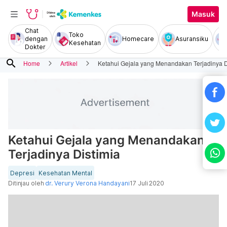
Masuk
Chat
Toko
dengan
Homecare
Asuransiku
Kesehatan
Dokter
search
Home
Artikel
Ketahui Gejala yang Menandakan Terjadinya D
Ketahui Gejala yang Menandakan
Terjadinya Distimia
Depresi
Kesehatan Mental
Ditinjau oleh
dr. Verury Verona Handayani
17 Juli 2020