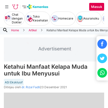
Masuk
Chat
Toko
dengan
Homecare
Asuransiku
Kesehatan
Dokter
search
Home
Artikel
Ketahui Manfaat Kelapa Muda untuk Ibu Meny
Ketahui Manfaat Kelapa Muda
untuk Ibu Menyusui
ASI Eksklusif
Ditinjau oleh
dr. Rizal Fadli
23 Desember 2021