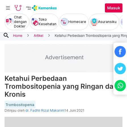
Masuk
Chat
Toko
dengan
Homecare
Asuransiku
Kesehatan
Dokter
search
Home
Artikel
Ketahui Perbedaan Trombositopenia yang Rin
Ketahui Perbedaan
Trombositopenia yang Ringan dan
Kronis
Trombositopenia
Ditinjau oleh
dr. Fadhli Rizal Makarim
14 Juni 2021