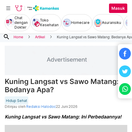
Masuk
Chat
Toko
dengan
Homecare
Asuransiku
Kesehatan
Dokter
search
Home
Artikel
Kuning Langsat vs Sawo Matang: Bedanya Ap
Kuning Langsat vs Sawo Matang:
Bedanya Apa?
Hidup Sehat
Ditinjau oleh
Redaksi Halodoc
22 Juni 2026
Kuning Langsat vs Sawo Matang: Ini Perbedaannya!