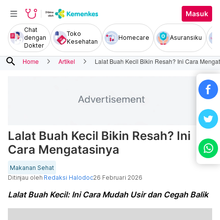
Masuk
Chat
Toko
dengan
Homecare
Asuransiku
Kesehatan
Dokter
search
Home
Artikel
Lalat Buah Kecil Bikin Resah? Ini Cara Menga
Lalat Buah Kecil Bikin Resah? Ini
Cara Mengatasinya
Makanan Sehat
Ditinjau oleh
Redaksi Halodoc
26 Februari 2026
Lalat Buah Kecil: Ini Cara Mudah Usir dan Cegah Balik