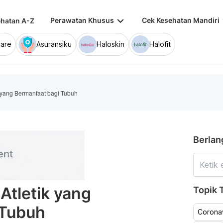
keyboard_arrow_down
keybo
Perawatan Khusus
Cek Kesehatan Mandiri
hatan A-Z
are
Asuransiku
Haloskin
Halofit
 yang Bermanfaat bagi Tubuh
Berlan
tletik yang
Topik T
 Tubuh
Coronav