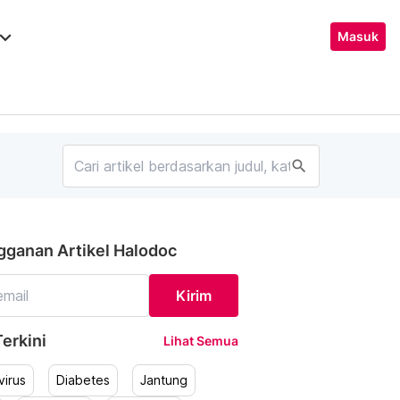
ard_arrow_down
Masuk
search
gganan Artikel Halodoc
Kirim
erkini
Lihat Semua
irus
Diabetes
Jantung