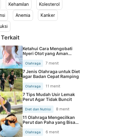
Kehamilan
Kolesterol
nsi
Anemia
Kanker
uksi
 Terkait
Ketahui Cara Mengobati
Nyeri Otot yang Aman
Dilakukan
7 menit
Olahraga
7 Jenis Olahraga untuk Diet
agar Badan Cepat Ramping
11 menit
Olahraga
7 Tips Mudah Usir Lemak
Perut Agar Tidak Buncit
8 menit
Diet dan Nutrisi
11 Olahraga Mengecilkan
Perut dan Paha yang Bisa
Dilakukan di Rumah
6 menit
Olahraga