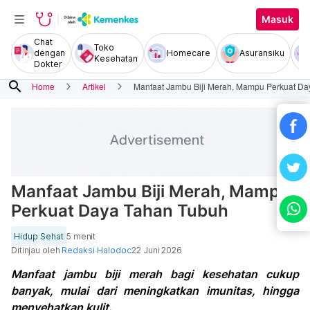
Masuk
Chat
Toko
dengan
Homecare
Asuransiku
Kesehatan
Dokter
search
Home
Artikel
Manfaat Jambu Biji Merah, Mampu Perkuat Da
Manfaat Jambu Biji Merah, Mampu
Perkuat Daya Tahan Tubuh
Hidup Sehat
5 menit
Ditinjau oleh
Redaksi Halodoc
22 Juni 2026
Manfaat jambu biji merah bagi kesehatan cukup
banyak, mulai dari meningkatkan imunitas, hingga
menyehatkan kulit.