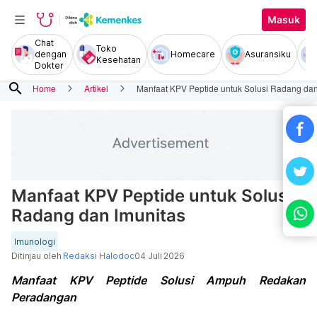
Masuk
Chat
Toko
dengan
Homecare
Asuransiku
Kesehatan
Dokter
search
Home
Artikel
Manfaat KPV Peptide untuk Solusi Radang dan
Manfaat KPV Peptide untuk Solusi
Radang dan Imunitas
Imunologi
Ditinjau oleh
Redaksi Halodoc
04 Juli 2026
Manfaat KPV Peptide Solusi Ampuh Redakan
Peradangan