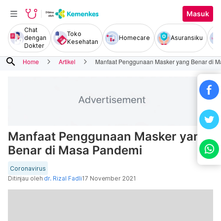
Masuk
Chat
Toko
dengan
Homecare
Asuransiku
Kesehatan
Dokter
search
Home
Artikel
Manfaat Penggunaan Masker yang Benar di 
Manfaat Penggunaan Masker yang
Benar di Masa Pandemi
Coronavirus
Ditinjau oleh
dr. Rizal Fadli
17 November 2021