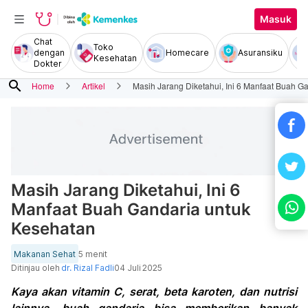
Masuk
Chat
Toko
dengan
Homecare
Asuransiku
Kesehatan
Dokter
search
Home
Artikel
Masih Jarang Diketahui, Ini 6 Manfaat Buah G
Masih Jarang Diketahui, Ini 6
Manfaat Buah Gandaria untuk
Kesehatan
Makanan Sehat
5 menit
Ditinjau oleh
dr. Rizal Fadli
04 Juli 2025
Kaya akan vitamin C, serat, beta karoten, dan nutrisi