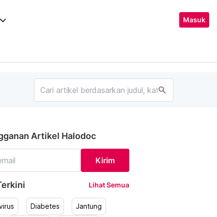
ard_arrow_down
Masuk
search
gganan Artikel Halodoc
Kirim
erkini
Lihat Semua
irus
Diabetes
Jantung