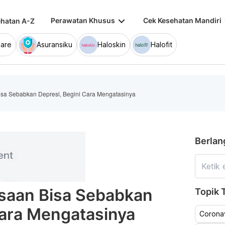
keyboard_arrow_down
keybo
Perawatan Khusus
Cek Kesehatan Mandiri
hatan A-Z
are
Asuransiku
Haloskin
Halofit
a Sebabkan Depresi, Begini Cara Mengatasinya
Berlan
aan Bisa Sebabkan
Topik T
Cara Mengatasinya
Coronav