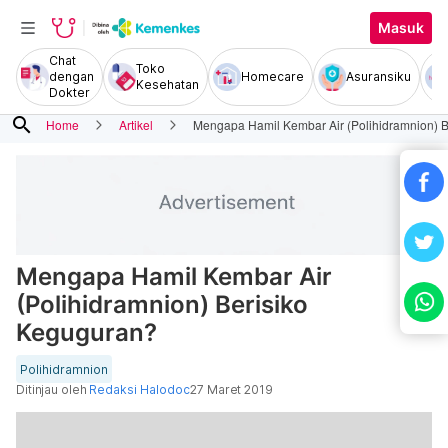
Masuk
Chat
Toko
dengan
Homecare
Asuransiku
Kesehatan
Dokter
search
Home
Artikel
Mengapa Hamil Kembar Air (Polihidramnion) 
Mengapa Hamil Kembar Air
(Polihidramnion) Berisiko
Keguguran?
Polihidramnion
Ditinjau oleh
Redaksi Halodoc
27 Maret 2019