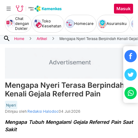
Masuk
Chat
Toko
dengan
Homecare
Asuransiku
Kesehatan
Dokter
search
Home
Artikel
Mengapa Nyeri Terasa Berpindah Kenali Gejal
Mengapa Nyeri Terasa Berpindah
Kenali Gejala Referred Pain
Nyeri
Ditinjau oleh
Redaksi Halodoc
04 Juli 2026
Mengapa Tubuh Mengalami Gejala Referred Pain Saat
Sakit