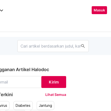
ard_arrow_down
Masuk
search
gganan Artikel Halodoc
Kirim
erkini
Lihat Semua
irus
Diabetes
Jantung