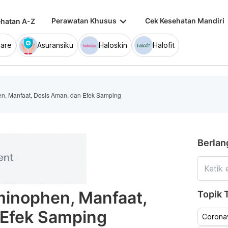
keyboard_arrow_down
keybo
Perawatan Khusus
Cek Kesehatan Mandiri
hatan A-Z
are
Asuransiku
Haloskin
Halofit
n, Manfaat, Dosis Aman, dan Efek Samping
Berlan
inophen, Manfaat,
Topik T
 Efek Samping
Coronav