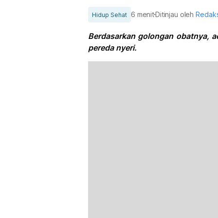
6 menit
Ditinjau oleh
Redaks
Hidup Sehat
Berdasarkan golongan obatnya, a
pereda nyeri.