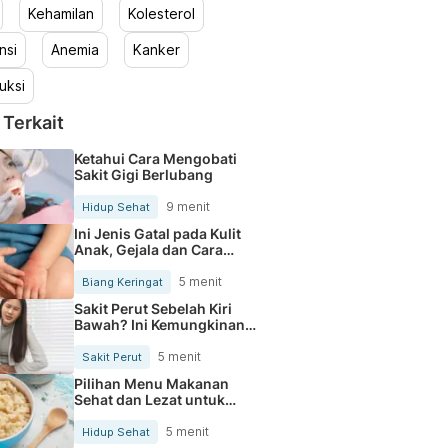
Kehamilan
Kolesterol
nsi
Anemia
Kanker
uksi
 Terkait
Ketahui Cara Mengobati
Sakit Gigi Berlubang
9 menit
Hidup Sehat
Ini Jenis Gatal pada Kulit
Anak, Gejala dan Cara
Mengobatinya
5 menit
Biang Keringat
Sakit Perut Sebelah Kiri
Bawah? Ini Kemungkinan
Penyebabnya
5 menit
Sakit Perut
Pilihan Menu Makanan
Sehat dan Lezat untuk
Mengurangi Kolesterol
5 menit
Hidup Sehat