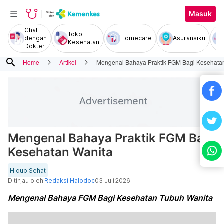
Masuk
Chat
Toko
dengan
Homecare
Asuransiku
Kesehatan
Dokter
search
Home
Artikel
Mengenal Bahaya Praktik FGM Bagi Kesehata
Mengenal Bahaya Praktik FGM Bagi
Kesehatan Wanita
Hidup Sehat
Ditinjau oleh
Redaksi Halodoc
03 Juli 2026
Mengenal Bahaya FGM Bagi Kesehatan Tubuh Wanita