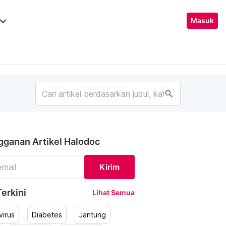
ard_arrow_down
Masuk
search
gganan Artikel Halodoc
Kirim
erkini
Lihat Semua
irus
Diabetes
Jantung