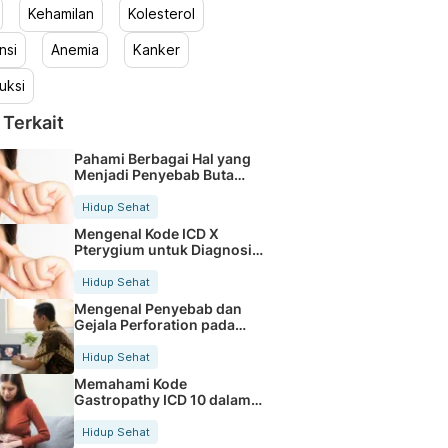
Kehamilan
Kolesterol
nsi
Anemia
Kanker
uksi
 Terkait
Pahami Berbagai Hal yang
Menjadi Penyebab Buta
Warna
Hidup Sehat
Mengenal Kode ICD X
Pterygium untuk Diagnosis
Mata
Hidup Sehat
Mengenal Penyebab dan
Gejala Perforation pada
Tubuh
Hidup Sehat
Memahami Kode
Gastropathy ICD 10 dalam
Rekam Medis Pasien
Hidup Sehat