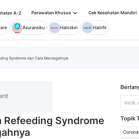
keyboard_arrow_down
keybo
Perawatan Khusus
Cek Kesehatan Mandiri
hatan A-Z
are
Asuransiku
Haloskin
Halofit
eding Syndrome dan Cara Mencegahnya
Berlan
 Refeeding Syndrome
Topik T
gahnya
Coronav