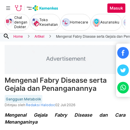
Masuk
Chat
Toko
dengan
Homecare
Asuransiku
Kesehatan
Dokter
search
Home
Artikel
Mengenal Fabry Disease serta Gejala dan P
Mengenal Fabry Disease serta
Gejala dan Penanganannya
Gangguan Metabolik
Ditinjau oleh
Redaksi Halodoc
02 Juli 2026
Mengenal Gejala Fabry Disease dan Cara
Menanganinya