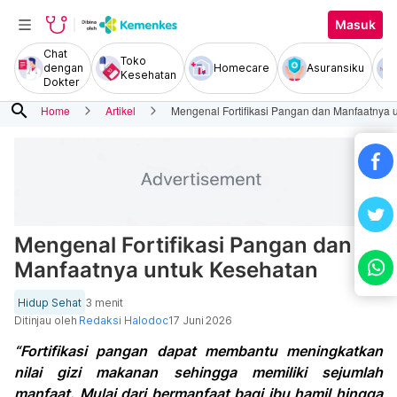
Masuk
Chat
Toko
dengan
Homecare
Asuransiku
Kesehatan
Dokter
search
Home
Artikel
Mengenal Fortifikasi Pangan dan Manfaatnya 
Mengenal Fortifikasi Pangan dan
Manfaatnya untuk Kesehatan
Hidup Sehat
3 menit
Ditinjau oleh
Redaksi Halodoc
17 Juni 2026
“Fortifikasi pangan dapat membantu meningkatkan
nilai gizi makanan sehingga memiliki sejumlah
manfaat. Mulai dari bermanfaat bagi ibu hamil hingga