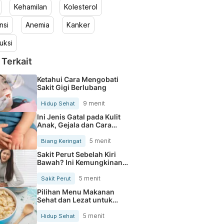
Kehamilan
Kolesterol
nsi
Anemia
Kanker
uksi
 Terkait
Ketahui Cara Mengobati
Sakit Gigi Berlubang
9 menit
Hidup Sehat
Ini Jenis Gatal pada Kulit
Anak, Gejala dan Cara
Mengobatinya
5 menit
Biang Keringat
Sakit Perut Sebelah Kiri
Bawah? Ini Kemungkinan
Penyebabnya
5 menit
Sakit Perut
Pilihan Menu Makanan
Sehat dan Lezat untuk
Mengurangi Kolesterol
5 menit
Hidup Sehat