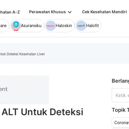
keyboard_arrow_down
keybo
Perawatan Khusus
Cek Kesehatan Mandiri
hatan A-Z
are
Asuransiku
Haloskin
Halofit
tuk Deteksi Kesehatan Liver
Berlan
 ALT Untuk Deteksi
Topik T
Coronav