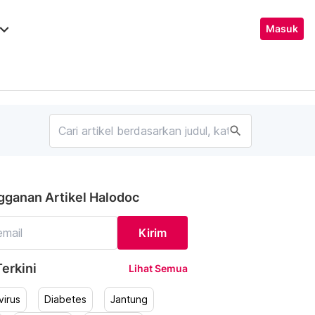
ard_arrow_down
Masuk
search
gganan Artikel Halodoc
Kirim
erkini
Lihat Semua
irus
Diabetes
Jantung