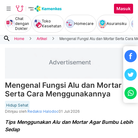
Masuk
Chat
Toko
dengan
Homecare
Asuransiku
Kesehatan
Dokter
search
Home
Artikel
Mengenal Fungsi Alu dan Mortar Serta Cara
Mengenal Fungsi Alu dan Mortar
Serta Cara Menggunakannya
Hidup Sehat
Ditinjau oleh
Redaksi Halodoc
01 Juli 2026
Tips Menggunakan Alu dan Mortar Agar Bumbu Lebih
Sedap