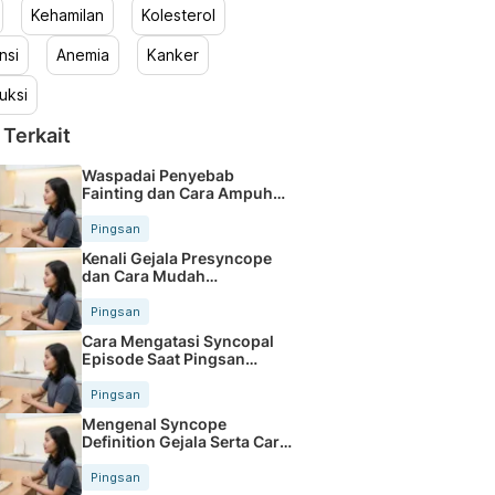
Kehamilan
Kolesterol
nsi
Anemia
Kanker
uksi
 Terkait
Waspadai Penyebab
Fainting dan Cara Ampuh
Mengatasinya
Pingsan
Kenali Gejala Presyncope
dan Cara Mudah
Mengatasinya
Pingsan
Cara Mengatasi Syncopal
Episode Saat Pingsan
Mendadak
Pingsan
Mengenal Syncope
Definition Gejala Serta Cara
Menangani
Pingsan