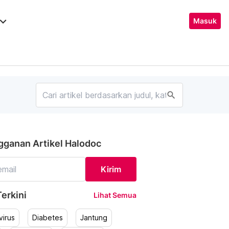
ard_arrow_down
Masuk
search
gganan Artikel Halodoc
Kirim
erkini
Lihat Semua
irus
Diabetes
Jantung