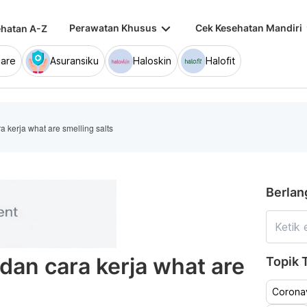
keyboard_arrow_down
keybo
Perawatan Khusus
Cek Kesehatan Mandiri
hatan A-Z
are
Asuransiku
Haloskin
Halofit
 kerja what are smelling salts
Berlan
dan cara kerja what are
Topik T
Coronav