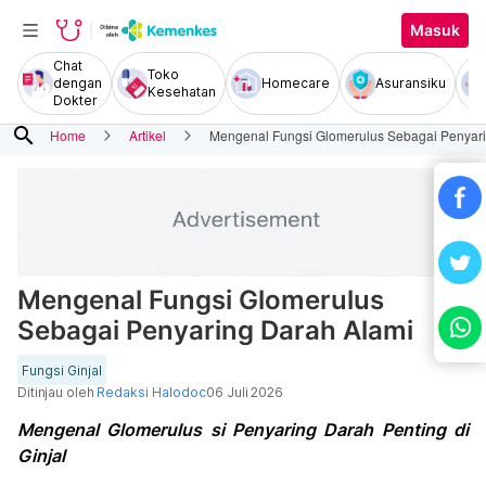
Masuk
Chat
Toko
dengan
Homecare
Asuransiku
Kesehatan
Dokter
search
Home
Artikel
Mengenal Fungsi Glomerulus Sebagai Penyari
Mengenal Fungsi Glomerulus
Sebagai Penyaring Darah Alami
Fungsi Ginjal
Ditinjau oleh
Redaksi Halodoc
06 Juli 2026
Mengenal Glomerulus si Penyaring Darah Penting di
Ginjal