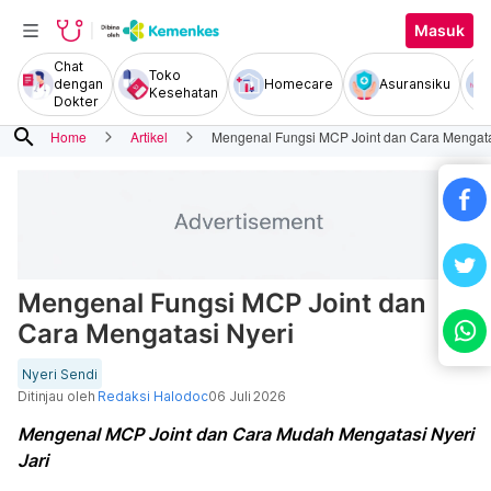
Masuk
Chat
Toko
dengan
Homecare
Asuransiku
Kesehatan
Dokter
search
Home
Artikel
Mengenal Fungsi MCP Joint dan Cara Mengata
Mengenal Fungsi MCP Joint dan
Cara Mengatasi Nyeri
Nyeri Sendi
Ditinjau oleh
Redaksi Halodoc
06 Juli 2026
Mengenal MCP Joint dan Cara Mudah Mengatasi Nyeri
Jari