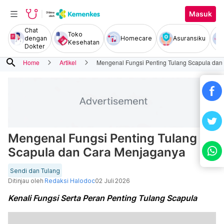
Masuk
Chat
Toko
dengan
Homecare
Asuransiku
Kesehatan
Dokter
search
Home
Artikel
Mengenal Fungsi Penting Tulang Scapula da
Mengenal Fungsi Penting Tulang
Scapula dan Cara Menjaganya
Sendi dan Tulang
Ditinjau oleh
Redaksi Halodoc
02 Juli 2026
Kenali Fungsi Serta Peran Penting Tulang Scapula