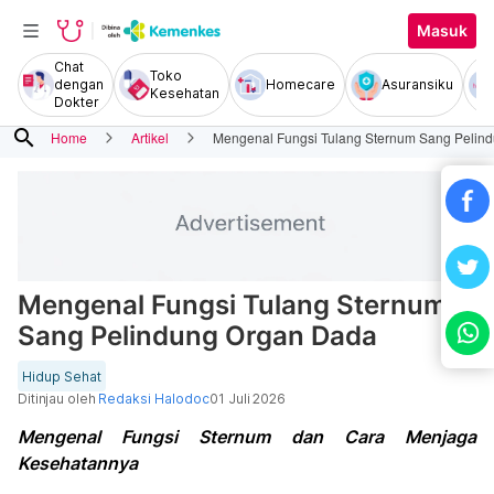
Masuk
Chat
Toko
dengan
Homecare
Asuransiku
Kesehatan
Dokter
search
Home
Artikel
Mengenal Fungsi Tulang Sternum Sang Pelin
Mengenal Fungsi Tulang Sternum
Sang Pelindung Organ Dada
Hidup Sehat
Ditinjau oleh
Redaksi Halodoc
01 Juli 2026
Mengenal Fungsi Sternum dan Cara Menjaga
Kesehatannya