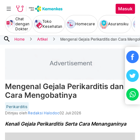
Masuk
Chat
Toko
dengan
Homecare
Asuransiku
Kesehatan
Dokter
search
Home
Artikel
Mengenal Gejala Perikarditis dan Cara Mengo
Mengenal Gejala Perikarditis dan
Cara Mengobatinya
Perikarditis
Ditinjau oleh
Redaksi Halodoc
02 Juli 2026
Kenali Gejala Perikarditis Serta Cara Menanganinya