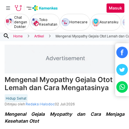
Masuk
Chat
Toko
dengan
Homecare
Asuransiku
Kesehatan
Dokter
search
Home
Artikel
Mengenal Myopathy Gejala Otot Lemah dan C
Mengenal Myopathy Gejala Otot
Lemah dan Cara Mengatasinya
Hidup Sehat
Ditinjau oleh
Redaksi Halodoc
02 Juli 2026
Mengenal Gejala Myopathy dan Cara Menjaga
Kesehatan Otot