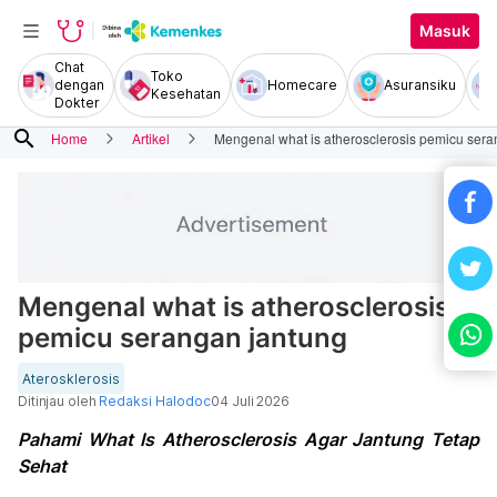
Masuk
Chat
Toko
dengan
Homecare
Asuransiku
Kesehatan
Dokter
search
Home
Artikel
Mengenal what is atherosclerosis pemicu sera
Mengenal what is atherosclerosis
pemicu serangan jantung
Aterosklerosis
Ditinjau oleh
Redaksi Halodoc
04 Juli 2026
Pahami What Is Atherosclerosis Agar Jantung Tetap
Sehat