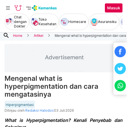
Masuk
Chat
Toko
dengan
Homecare
Asuransiku
Kesehatan
Dokter
search
Home
Artikel
Mengenal what is hyperpigmentation dan cara
Mengenal what is
hyperpigmentation dan cara
mengatasinya
Hiperpigmentasi
Ditinjau oleh
Redaksi Halodoc
03 Juli 2026
What is Hyperpigmentation? Kenali Penyebab dan