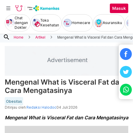
Masuk
Chat
Toko
dengan
Homecare
Asuransiku
Kesehatan
Dokter
search
Home
Artikel
Mengenal What is Visceral Fat dan Cara Meng
Mengenal What is Visceral Fat dan
Cara Mengatasinya
Obesitas
Ditinjau oleh
Redaksi Halodoc
04 Juli 2026
Mengenal What is Visceral Fat dan Cara Mengatasinya