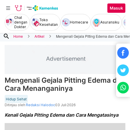
Masuk
Chat
Toko
dengan
Homecare
Asuransiku
Kesehatan
Dokter
search
Home
Artikel
Mengenali Gejala Pitting Edema dan Cara Me
Mengenali Gejala Pitting Edema dan
Cara Menanganinya
Hidup Sehat
Ditinjau oleh
Redaksi Halodoc
03 Juli 2026
Kenali Gejala Pitting Edema dan Cara Mengatasinya