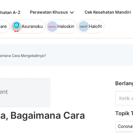
keyboard_arrow_down
keybo
Perawatan Khusus
Cek Kesehatan Mandiri
hatan A-Z
are
Asuransiku
Haloskin
Halofit
gaimana Cara Mengobatinya?
Berlan
ia, Bagaimana Cara
Topik T
Coronav