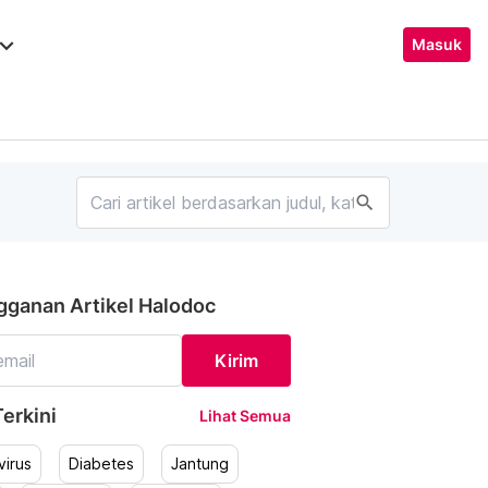
ard_arrow_down
Masuk
search
gganan Artikel Halodoc
Kirim
erkini
Lihat Semua
irus
Diabetes
Jantung