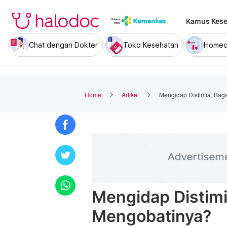
Kamus Kese
Chat dengan Dokter
Toko Kesehatan
Homec
Home
Artikel
Mengidap Distimia, Ba
Mengidap Distim
Mengobatinya?