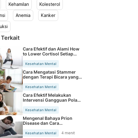
Kehamilan
Kolesterol
nsi
Anemia
Kanker
uksi
 Terkait
Cara Efektif dan Alami How
to Lower Cortisol Setiap
Hari
Kesehatan Mental
Cara Mengatasi Stammer
dengan Terapi Bicara yang
Efektif
Kesehatan Mental
Cara Efektif Melakukan
Intervensi Gangguan Pola
Tidur
Kesehatan Mental
Mengenal Bahaya Prion
Disease dan Cara
Penularannya pada
Manusia
4 menit
Kesehatan Mental