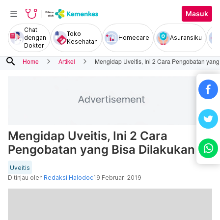
Masuk
Chat
Toko
dengan
Homecare
Asuransiku
Kesehatan
Dokter
search
Home
Artikel
Mengidap Uveitis, Ini 2 Cara Pengobatan yang
Mengidap Uveitis, Ini 2 Cara
Pengobatan yang Bisa Dilakukan
Uveitis
Ditinjau oleh
Redaksi Halodoc
19 Februari 2019