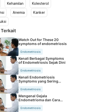
Kehamilan
Kolesterol
nsi
Anemia
Kanker
uksi
 Terkait
Watch Out for These 20
symptoms of endometriosis
Endometriosis
Kenali Berbagai Symptoms
of Endometriosis Sejak Dini
Endometriosis
Kenali Endometriosis
Symptoms yang Sering
Diabaikan Wanita
Endometriosis
Mengenal Gejala
Endometrioma dan Cara
Tepat Menanganinya
Endometriosis