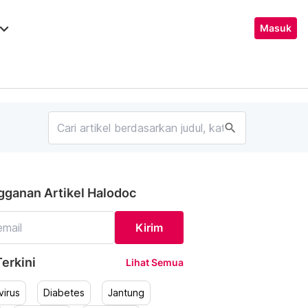
ard_arrow_down
Masuk
search
gganan Artikel Halodoc
Kirim
erkini
Lihat Semua
irus
Diabetes
Jantung