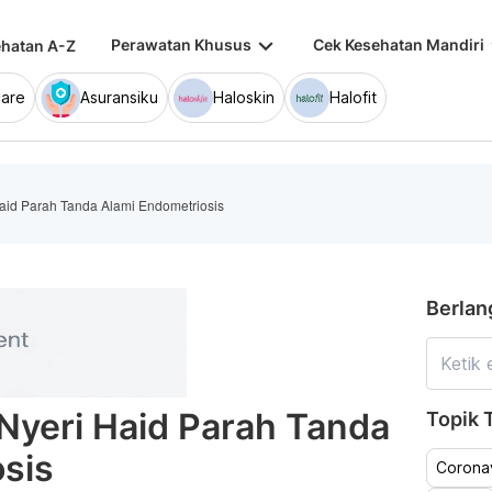
keyboard_arrow_down
keybo
Perawatan Khusus
Cek Kesehatan Mandiri
hatan A-Z
are
Asuransiku
Haloskin
Halofit
Haid Parah Tanda Alami Endometriosis
Berlan
 Nyeri Haid Parah Tanda
Topik T
sis
Coronav