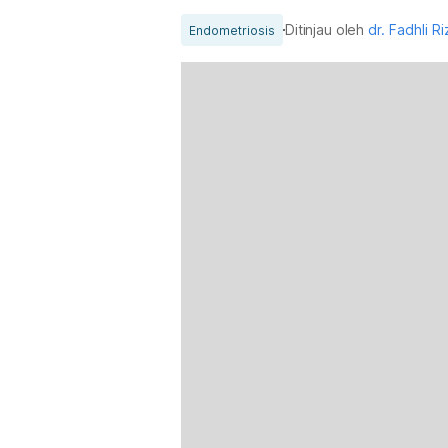
Ditinjau oleh
dr. Fadhli R
Endometriosis