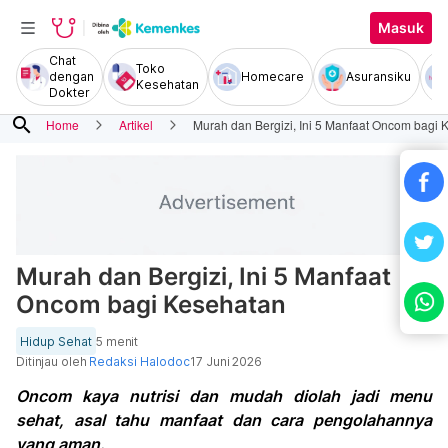
Masuk
Chat
Toko
dengan
Homecare
Asuransiku
Kesehatan
Dokter
search
Home
Artikel
Murah dan Bergizi, Ini 5 Manfaat Oncom bagi 
Murah dan Bergizi, Ini 5 Manfaat
Oncom bagi Kesehatan
Hidup Sehat
5 menit
Ditinjau oleh
Redaksi Halodoc
17 Juni 2026
Oncom kaya nutrisi dan mudah diolah jadi menu
sehat, asal tahu manfaat dan cara pengolahannya
yang aman.