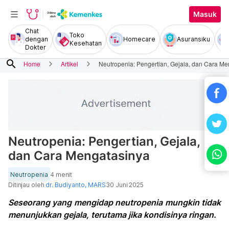
Masuk
Chat
Toko
dengan
Homecare
Asuransiku
Kesehatan
Dokter
search
Home
Artikel
Neutropenia: Pengertian, Gejala, dan Cara M
Neutropenia: Pengertian, Gejala,
dan Cara Mengatasinya
Neutropenia
4 menit
Ditinjau oleh
dr. Budiyanto, MARS
30 Juni 2025
Seseorang yang mengidap neutropenia mungkin tidak
menunjukkan gejala, terutama jika kondisinya ringan.