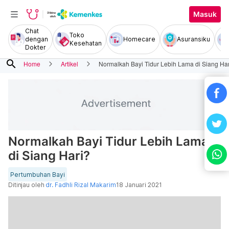
Masuk
Chat
Toko
dengan
Homecare
Asuransiku
Kesehatan
Dokter
search
Home
Artikel
Normalkah Bayi Tidur Lebih Lama di Siang Ha
Normalkah Bayi Tidur Lebih Lama
di Siang Hari?
Pertumbuhan Bayi
Ditinjau oleh
dr. Fadhli Rizal Makarim
18 Januari 2021