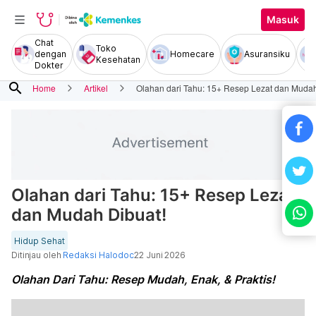
Masuk
Chat
Toko
dengan
Homecare
Asuransiku
Kesehatan
Dokter
search
Home
Artikel
Olahan dari Tahu: 15+ Resep Lezat dan Mudah
Olahan dari Tahu: 15+ Resep Lezat
dan Mudah Dibuat!
Hidup Sehat
Ditinjau oleh
Redaksi Halodoc
22 Juni 2026
Olahan Dari Tahu: Resep Mudah, Enak, & Praktis!