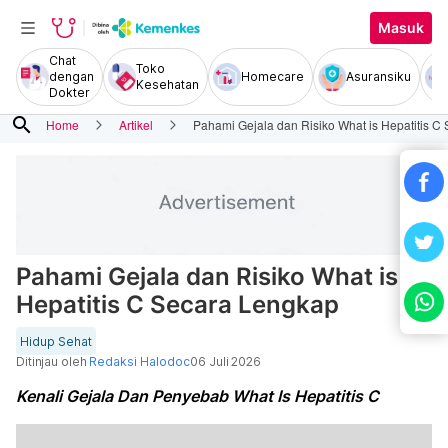
Masuk
Chat
Toko
dengan
Homecare
Asuransiku
Kesehatan
Dokter
search
Home
Artikel
Pahami Gejala dan Risiko What is Hepatitis C
Pahami Gejala dan Risiko What is
Hepatitis C Secara Lengkap
Hidup Sehat
Ditinjau oleh
Redaksi Halodoc
06 Juli 2026
Kenali Gejala Dan Penyebab What Is Hepatitis C