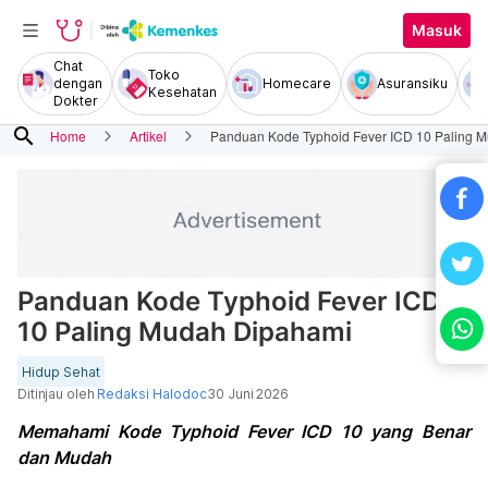
Masuk
Chat
Toko
dengan
Homecare
Asuransiku
Kesehatan
Dokter
search
Home
Artikel
Panduan Kode Typhoid Fever ICD 10 Paling 
Panduan Kode Typhoid Fever ICD
10 Paling Mudah Dipahami
Hidup Sehat
Ditinjau oleh
Redaksi Halodoc
30 Juni 2026
Memahami Kode Typhoid Fever ICD 10 yang Benar
dan Mudah