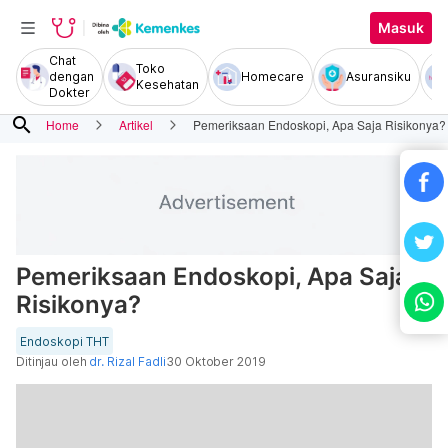
Masuk
Chat
Toko
dengan
Homecare
Asuransiku
Kesehatan
Dokter
search
Home
Artikel
Pemeriksaan Endoskopi, Apa Saja Risikonya?
Pemeriksaan Endoskopi, Apa Saja
Risikonya?
Endoskopi THT
Ditinjau oleh
dr. Rizal Fadli
30 Oktober 2019