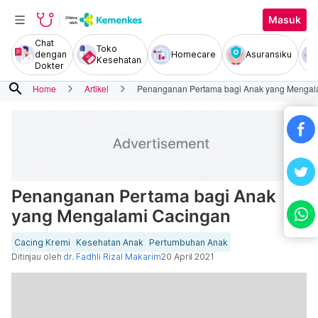
Masuk
Chat
Toko
dengan
Homecare
Asuransiku
Kesehatan
Dokter
search
Home
Artikel
Penanganan Pertama bagi Anak yang Mengal
Penanganan Pertama bagi Anak
yang Mengalami Cacingan
Cacing Kremi
Kesehatan Anak
Pertumbuhan Anak
Ditinjau oleh
dr. Fadhli Rizal Makarim
20 April 2021