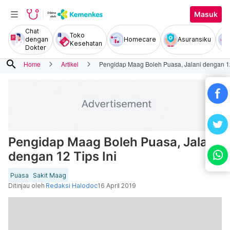
Masuk
Chat
Toko
dengan
Homecare
Asuransiku
Kesehatan
Dokter
search
Home
Artikel
Pengidap Maag Boleh Puasa, Jalani dengan 12
Pengidap Maag Boleh Puasa, Jalani
dengan 12 Tips Ini
Puasa
Sakit Maag
Ditinjau oleh
Redaksi Halodoc
16 April 2019