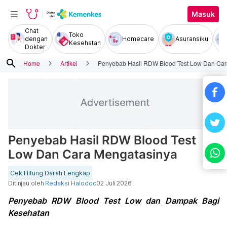
Masuk
Chat
Toko
dengan
Homecare
Asuransiku
Kesehatan
Dokter
search
Home
Artikel
Penyebab Hasil RDW Blood Test Low Dan Car
Penyebab Hasil RDW Blood Test
Low Dan Cara Mengatasinya
Cek Hitung Darah Lengkap
Ditinjau oleh
Redaksi Halodoc
02 Juli 2026
Penyebab RDW Blood Test Low dan Dampak Bagi
Kesehatan