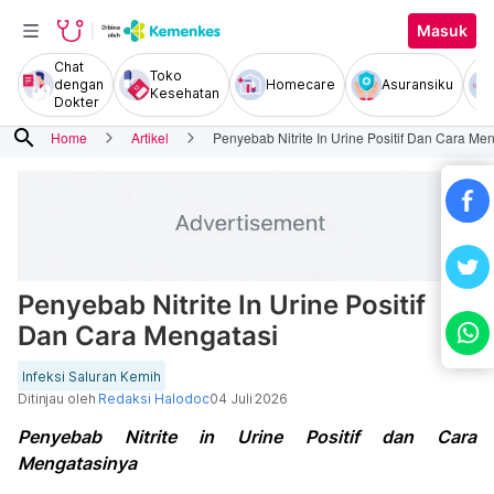
Masuk
Chat
Toko
dengan
Homecare
Asuransiku
Kesehatan
Dokter
search
Home
Artikel
Penyebab Nitrite In Urine Positif Dan Cara Me
Penyebab Nitrite In Urine Positif
Dan Cara Mengatasi
Infeksi Saluran Kemih
Ditinjau oleh
Redaksi Halodoc
04 Juli 2026
Penyebab Nitrite in Urine Positif dan Cara
Mengatasinya