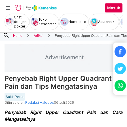
Masuk
Chat
Toko
dengan
Homecare
Asuransiku
Kesehatan
Dokter
search
Home
Artikel
Penyebab Right Upper Quadrant Pain dan Tip
Penyebab Right Upper Quadrant
Pain dan Tips Mengatasinya
Sakit Perut
Ditinjau oleh
Redaksi Halodoc
06 Juli 2026
Penyebab Right Upper Quadrant Pain dan Cara
Mengatasinya