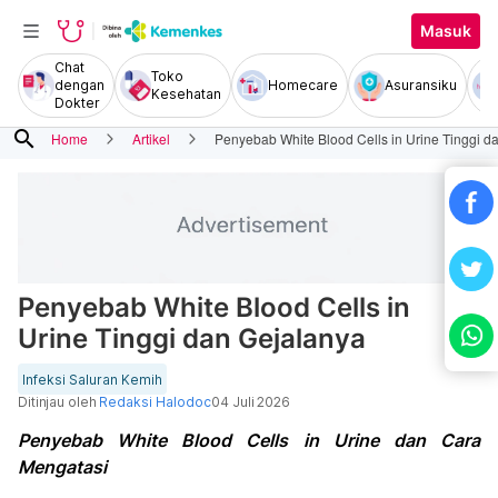
Masuk
Chat
Toko
dengan
Homecare
Asuransiku
Kesehatan
Dokter
search
Home
Artikel
Penyebab White Blood Cells in Urine Tinggi d
Penyebab White Blood Cells in
Urine Tinggi dan Gejalanya
Infeksi Saluran Kemih
Ditinjau oleh
Redaksi Halodoc
04 Juli 2026
Penyebab White Blood Cells in Urine dan Cara
Mengatasi