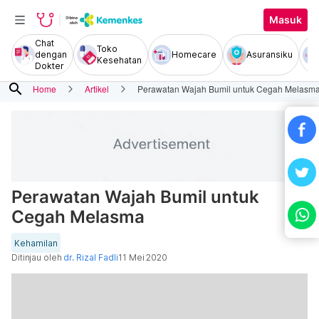
Masuk
Chat
Toko
dengan
Homecare
Asuransiku
Kesehatan
Dokter
search
Home
Artikel
Perawatan Wajah Bumil untuk Cegah Melasm
Perawatan Wajah Bumil untuk
Cegah Melasma
Kehamilan
Ditinjau oleh
dr. Rizal Fadli
11 Mei 2020